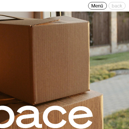
trategie, Branding und Grafik-Design.
Menü
back