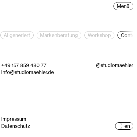
eative Direction, Brand Strategie, Branding und Grafik-Desig
Menü
AI generiert
Markenberatung
Workshop
Conten
+49 157 859 480 77
@studiomaehler
info@studiomaehler.de
Impressum
Datenschutz
de
en