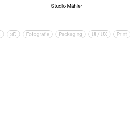
-Design.
Studio Mähler ist ein Hamburger Kreativstudio für Cr
Studio Mähler
a
3D
Fotografie
Packaging
UI / UX
Print